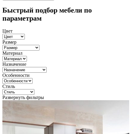
Быстрый подбор мебели по
параметрам
Цвет
Размер
Материал
Назначение
Особенности
Стиль
Развернуть фильтры