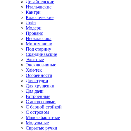
Дизайнерские
Итальянские
Кантри
Классические
Лофт
Модерн
Прованс
Неоклассика
Минимализм
Под старину
Скандинавские
Элитные
Эксклюзивные
Хай-тек
Особенности
Для студии
Для хрущевки
Для дачи
Встроенные
С антресолями
С барной стойкой
С островом
Малогабаритные
Модульные
Скрытые ручки