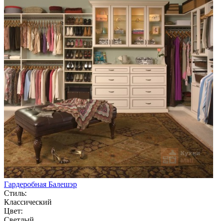
Гардеробная Балешэр
Стиль:
Классический
Цвет:
Светлый