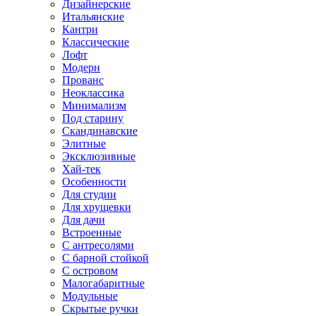
Дизайнерские
Итальянские
Кантри
Классические
Лофт
Модерн
Прованс
Неоклассика
Минимализм
Под старину
Скандинавские
Элитные
Эксклюзивные
Хай-тек
Особенности
Для студии
Для хрущевки
Для дачи
Встроенные
С антресолями
С барной стойкой
С островом
Малогабаритные
Модульные
Скрытые ручки