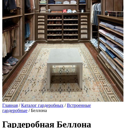
Главная
/
Каталог гардеробных
/
Встроенные
гардеробные
/ Беллона
Гардеробная Беллона