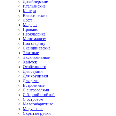
Дизайнерские
Итальянские
Кантри
Классические
Лофт
Модерн
Прованс
Неоклассика
Минимализм
Под старину
Скандинавские
Элитные
Эксклюзивные
Хай-тек
Особенности
Для студии
Для хрущевки
Для дачи
Встроенные
С антресолями
С барной стойкой
С островом
Малогабаритные
Модульные
Скрытые ручки