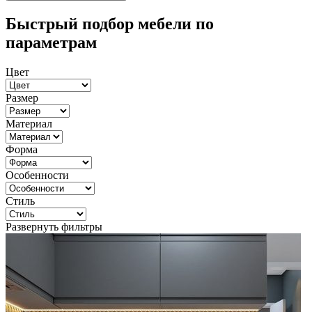
Быстрый подбор мебели по
параметрам
Цвет
Размер
Материал
Форма
Особенности
Стиль
Развернуть фильтры