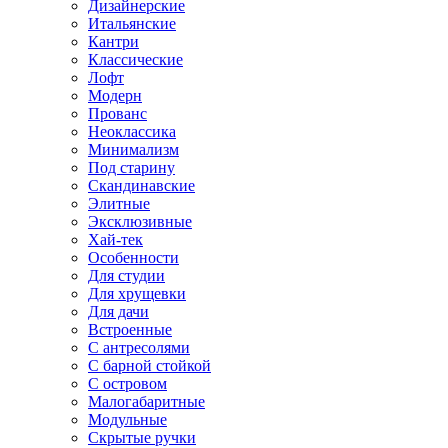
Дизайнерские
Итальянские
Кантри
Классические
Лофт
Модерн
Прованс
Неоклассика
Минимализм
Под старину
Скандинавские
Элитные
Эксклюзивные
Хай-тек
Особенности
Для студии
Для хрущевки
Для дачи
Встроенные
С антресолями
С барной стойкой
С островом
Малогабаритные
Модульные
Скрытые ручки