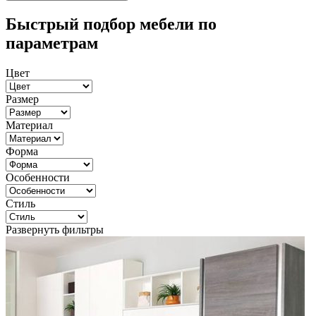
Быстрый подбор мебели по
параметрам
Цвет
Размер
Материал
Форма
Особенности
Стиль
Развернуть фильтры