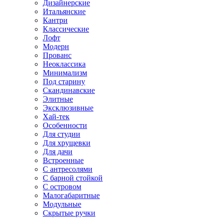
Дизайнерские
Итальянские
Кантри
Классические
Лофт
Модерн
Прованс
Неоклассика
Минимализм
Под старину
Скандинавские
Элитные
Эксклюзивные
Хай-тек
Особенности
Для студии
Для хрущевки
Для дачи
Встроенные
С антресолями
С барной стойкой
С островом
Малогабаритные
Модульные
Скрытые ручки