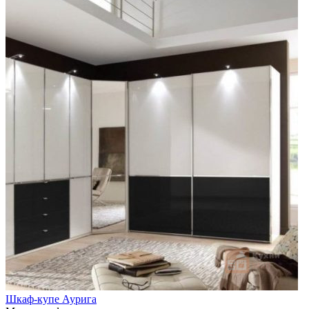
Шкаф-купе Аурига