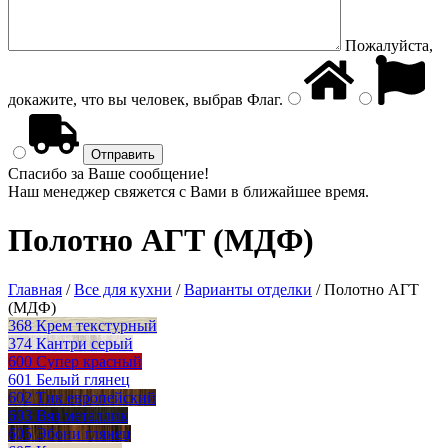
Пожалуйста,
докажите, что вы человек, выбрав
Флаг
.
Спасибо за Ваше сообщение!
Наш менеджер свяжется с Вами в ближайшее время.
Полотно АГТ (МДФ)
Главная
/
Все для кухни
/
Варианты отделки
/
Полотно АГТ
(МДФ)
368 Крем текстурный
374 Кантри серый
600 Супер красный
601 Белый глянец
602 Тик европейский
603 Вяз металлик
605 Эбони глянец