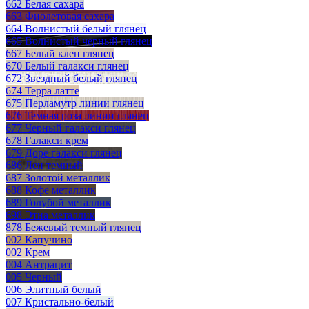
662 Белая сахара
663 Фиолетовая сахара
664 Волнистый белый глянец
665 Волнистый черный глянец
667 Белый клен глянец
670 Белый галакси глянец
672 Звездный белый глянец
674 Терра латте
675 Перламутр линии глянец
676 Темная роза линии глянец
677 Черный галакси глянец
678 Галакси крем
679 Доре галакси глянец
686 Лен темный
687 Золотой металлик
688 Кофе металлик
689 Голубой металлик
698 Этна металлик
878 Бежевый темный глянец
002 Капучино
002 Крем
004 Антрацит
005 Черный
006 Элитный белый
007 Кристально-белый