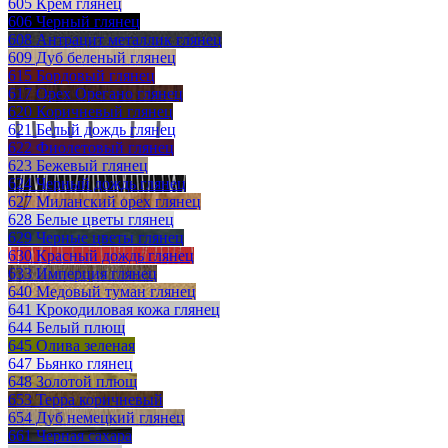
605 Крем глянец
606 Черный глянец
608 Антрацит металлик глянец
609 Дуб беленый глянец
615 Бордовый глянец
617 Орех Орегано глянец
620 Коричневый глянец
621 Белый дождь глянец
622 Фиолетовый глянец
623 Бежевый глянец
624 Черный дождь глянец
627 Миланский орех глянец
628 Белые цветы глянец
629 Черные цветы глянец
630 Красный дождь глянец
633 Имперция глянец
640 Медовый туман глянец
641 Крокодиловая кожа глянец
644 Белый плющ
645 Олива зеленая
647 Бьянко глянец
648 Золотой плющ
653 Терра коричневый
654 Дуб немецкий глянец
661 Черная сахара