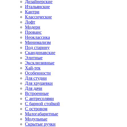
Дизайнерские
Итальянские
Кантри
Классические
Лофт
Модерн
Прованс
Неоклассика
Минимализм
Под старину
Скандинавские
Элитные
Эксклюзивные
Хай-тек
Особенности
Для студии
Для хрущевки
Для дачи
Встроенные
С антресолями
С барной стойкой
С островом
Малогабаритные
Модульные
Скрытые ручки