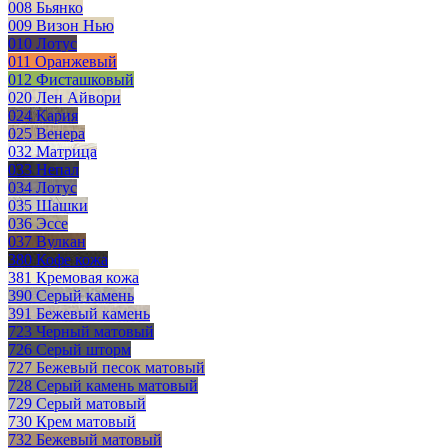
008 Бьянко
009 Визон Нью
010 Лотус
011 Оранжевый
012 Фисташковый
020 Лен Айвори
024 Кария
025 Венера
032 Матрица
033 Непал
034 Лотус
035 Шашки
036 Эссе
037 Вулкан
380 Кофе кожа
381 Кремовая кожа
390 Серый камень
391 Бежевый камень
723 Черный матовый
726 Серый шторм
727 Бежевый песок матовый
728 Серый камень матовый
729 Серый матовый
730 Крем матовый
732 Бежевый матовый