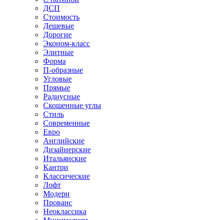
ДСП
Стоимость
Дешевые
Дорогие
Эконом-класс
Элитные
Форма
П-образные
Угловые
Прямые
Радиусные
Скошенные углы
Стиль
Современные
Евро
Английские
Дизайнерские
Итальянские
Кантри
Классические
Лофт
Модерн
Прованс
Неоклассика