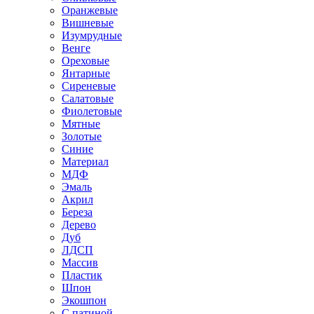
Оранжевые
Вишневые
Изумрудные
Венге
Ореховые
Янтарные
Сиреневые
Салатовые
Фиолетовые
Мятные
Золотые
Синие
Материал
МДФ
Эмаль
Акрил
Береза
Дерево
Дуб
ЛДСП
Массив
Пластик
Шпон
Экошпон
С патиной