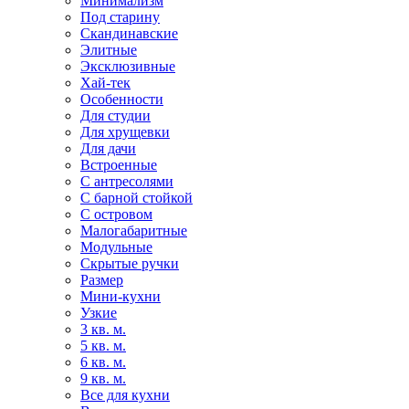
Минимализм
Под старину
Скандинавские
Элитные
Эксклюзивные
Хай-тек
Особенности
Для студии
Для хрущевки
Для дачи
Встроенные
С антресолями
С барной стойкой
С островом
Малогабаритные
Модульные
Скрытые ручки
Размер
Мини-кухни
Узкие
3 кв. м.
5 кв. м.
6 кв. м.
9 кв. м.
Все для кухни