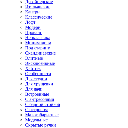
Дизайнерские
Итальянские
Кантри
Классические
Лофт
Модерн
Прованс
Неоклассика
Минимализм
Под старину
Скандинавские
Элитные
Эксклюзивные
Хай-тек
Особенности
Для студии
Для хрущевки
Для дачи
Встроенные
С антресолями
С барной стойкой
С островом
Малогабаритные
Модульные
Скрытые ручки