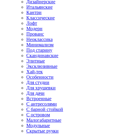
Дизайнерские
Итальянские
Кантри
Классические
Лофт
Модерн
Прованс
Неоклассика
Минимализм
Под старину
Скандинавские
Элитные
Эксклюзивные
Хай-тек
Особенности
Для студии
Для хрущевки
Для дачи
Встроенные
С антресолями
С барной стойкой
С островом
Малогабаритные
Модульные
Скрытые ручки