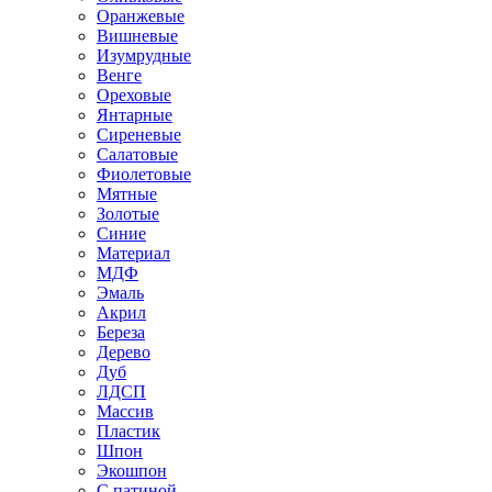
Оранжевые
Вишневые
Изумрудные
Венге
Ореховые
Янтарные
Сиреневые
Салатовые
Фиолетовые
Мятные
Золотые
Синие
Материал
МДФ
Эмаль
Акрил
Береза
Дерево
Дуб
ЛДСП
Массив
Пластик
Шпон
Экошпон
С патиной