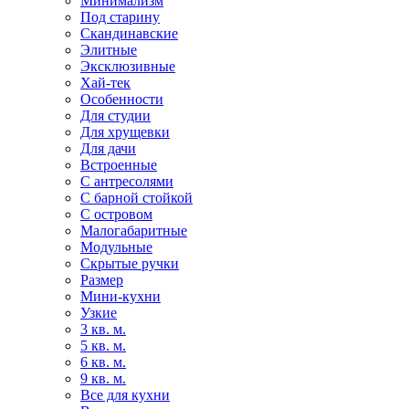
Минимализм
Под старину
Скандинавские
Элитные
Эксклюзивные
Хай-тек
Особенности
Для студии
Для хрущевки
Для дачи
Встроенные
С антресолями
С барной стойкой
С островом
Малогабаритные
Модульные
Скрытые ручки
Размер
Мини-кухни
Узкие
3 кв. м.
5 кв. м.
6 кв. м.
9 кв. м.
Все для кухни