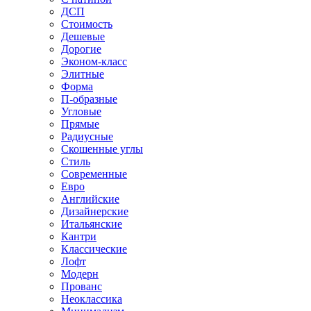
ДСП
Стоимость
Дешевые
Дорогие
Эконом-класс
Элитные
Форма
П-образные
Угловые
Прямые
Радиусные
Скошенные углы
Стиль
Современные
Евро
Английские
Дизайнерские
Итальянские
Кантри
Классические
Лофт
Модерн
Прованс
Неоклассика