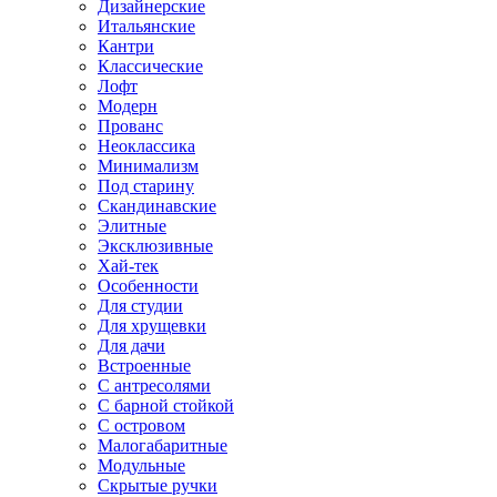
Дизайнерские
Итальянские
Кантри
Классические
Лофт
Модерн
Прованс
Неоклассика
Минимализм
Под старину
Скандинавские
Элитные
Эксклюзивные
Хай-тек
Особенности
Для студии
Для хрущевки
Для дачи
Встроенные
С антресолями
С барной стойкой
С островом
Малогабаритные
Модульные
Скрытые ручки