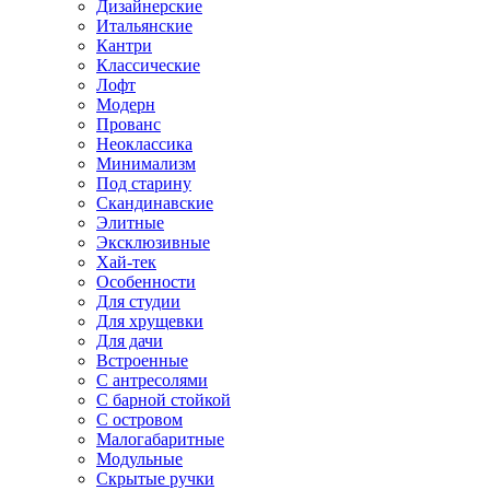
Дизайнерские
Итальянские
Кантри
Классические
Лофт
Модерн
Прованс
Неоклассика
Минимализм
Под старину
Скандинавские
Элитные
Эксклюзивные
Хай-тек
Особенности
Для студии
Для хрущевки
Для дачи
Встроенные
С антресолями
С барной стойкой
С островом
Малогабаритные
Модульные
Скрытые ручки