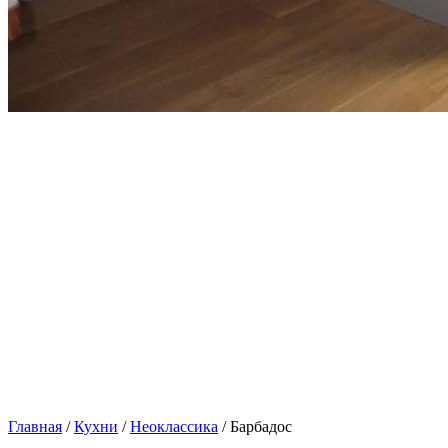
Главная
/
Кухни
/
Неоклассика
/ Барбадос