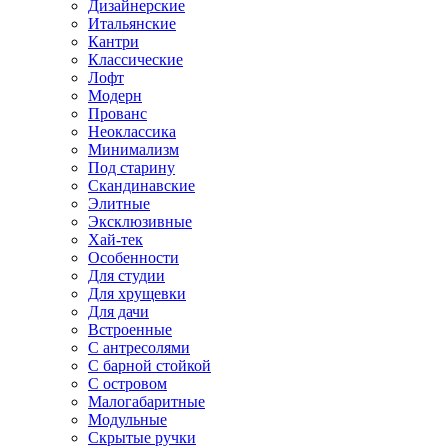
Дизайнерские
Итальянские
Кантри
Классические
Лофт
Модерн
Прованс
Неоклассика
Минимализм
Под старину
Скандинавские
Элитные
Эксклюзивные
Хай-тек
Особенности
Для студии
Для хрущевки
Для дачи
Встроенные
С антресолями
С барной стойкой
С островом
Малогабаритные
Модульные
Скрытые ручки