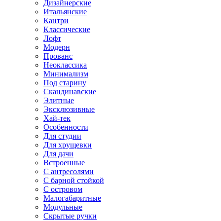
Дизайнерские
Итальянские
Кантри
Классические
Лофт
Модерн
Прованс
Неоклассика
Минимализм
Под старину
Скандинавские
Элитные
Эксклюзивные
Хай-тек
Особенности
Для студии
Для хрущевки
Для дачи
Встроенные
С антресолями
С барной стойкой
С островом
Малогабаритные
Модульные
Скрытые ручки