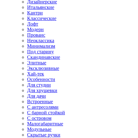
Дизайнерские
Итальянские
Кантри
Классические
Лофт
Модерн
Прованс
Неоклассика
Минимализм
Под старину
Скандинавские
Элитные
Эксклюзивные
Хай-тек
Особенности
Для студии
Для хрущевки
Для дачи
Встроенные
С антресолями
С барной стойкой
С островом
Малогабаритные
Модульные
Скрытые ручки