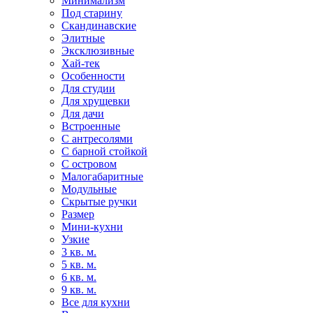
Минимализм
Под старину
Скандинавские
Элитные
Эксклюзивные
Хай-тек
Особенности
Для студии
Для хрущевки
Для дачи
Встроенные
С антресолями
С барной стойкой
С островом
Малогабаритные
Модульные
Скрытые ручки
Размер
Мини-кухни
Узкие
3 кв. м.
5 кв. м.
6 кв. м.
9 кв. м.
Все для кухни