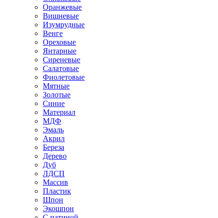
Оранжевые
Вишневые
Изумрудные
Венге
Ореховые
Янтарные
Сиреневые
Салатовые
Фиолетовые
Мятные
Золотые
Синие
Материал
МДФ
Эмаль
Акрил
Береза
Дерево
Дуб
ЛДСП
Массив
Пластик
Шпон
Экошпон
С патиной