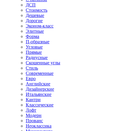
ДСП
Стоимость
Дешевые
Дорогие
Эконом-класс
Элитные
Форма
П-образные
Угловые
Прямые
Радиусные
Скошенные углы
Стиль
Современные
Евро
Английские
Дизайнерские
Итальянские
Кантри
Классические
Лофт
Модерн
Прованс
Неоклассика