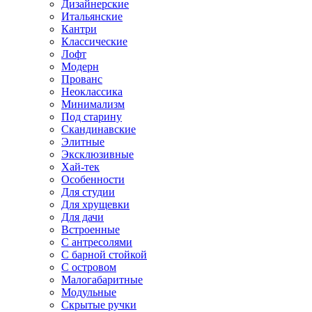
Дизайнерские
Итальянские
Кантри
Классические
Лофт
Модерн
Прованс
Неоклассика
Минимализм
Под старину
Скандинавские
Элитные
Эксклюзивные
Хай-тек
Особенности
Для студии
Для хрущевки
Для дачи
Встроенные
С антресолями
С барной стойкой
С островом
Малогабаритные
Модульные
Скрытые ручки