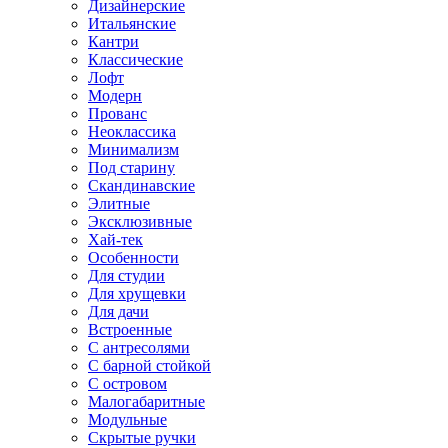
Дизайнерские
Итальянские
Кантри
Классические
Лофт
Модерн
Прованс
Неоклассика
Минимализм
Под старину
Скандинавские
Элитные
Эксклюзивные
Хай-тек
Особенности
Для студии
Для хрущевки
Для дачи
Встроенные
С антресолями
С барной стойкой
С островом
Малогабаритные
Модульные
Скрытые ручки