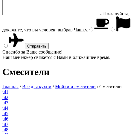
Пожалуйста,
докажите, что вы человек, выбрав
Чашку
.
Спасибо за Ваше сообщение!
Наш менеджер свяжется с Вами в ближайшее время.
Смесители
Главная
/
Все для кухни
/
Мойки и смесители
/
Смесители
ul1
ul2
ul3
ul4
ul5
ul6
ul7
ul8