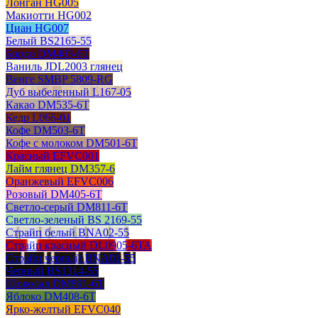
Лонган HG005
Макиотти HG002
Циан HG007
Белый BS2165-55
Бордо DM403-6T
Ваниль JDL2003 глянец
Венге SMBP 5809-RG
Дуб выбеленный L167-05
Какао DM535-6T
Кедр L066-01
Кофе DM503-6T
Кофе с молоком DM501-6T
Красный EFVC001
Лайм глянец DM357-6
Оранжевый EFVC006
Розовый DM405-6T
Светло-серый DM811-6T
Светло-зеленый BS 2169-55
Страйп белый BNA02-55
Страйп красный DL0905-6TA
Страйп черный BNA01-55
Черный BS1314-55
Шоколад DM891-6T
Яблоко DM408-6T
Ярко-желтый EFVC040