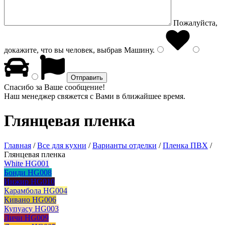
Пожалуйста,
докажите, что вы человек, выбрав
Машину
.
Спасибо за Ваше сообщение!
Наш менеджер свяжется с Вами в ближайшее время.
Глянцевая пленка
Главная
/
Все для кухни
/
Варианты отделки
/
Пленка ПВХ
/
Глянцевая пленка
White HG001
Бонди HG008
Инжир HG010
Карамбола HG004
Кивано HG006
Купуасу HG003
Личи HG009