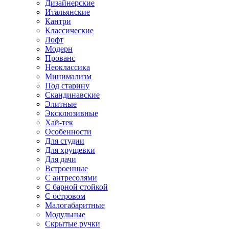
Дизайнерские
Итальянские
Кантри
Классические
Лофт
Модерн
Прованс
Неоклассика
Минимализм
Под старину
Скандинавские
Элитные
Эксклюзивные
Хай-тек
Особенности
Для студии
Для хрущевки
Для дачи
Встроенные
С антресолями
С барной стойкой
С островом
Малогабаритные
Модульные
Скрытые ручки