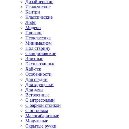
Дизайнерские
Итальянские
Кантри
Классические
Лофт
Модерн
Прованс
Неоклассика
Минимализм
Под старину
Скандинавские
Элитные
Эксклюзивные
Хай-тек
Особенности
Для студии
Для хрущевки
Для дачи
Встроенные
С антресолями
С барной стойкой
С островом
Малогабаритные
Модульные
Скрытые ручки