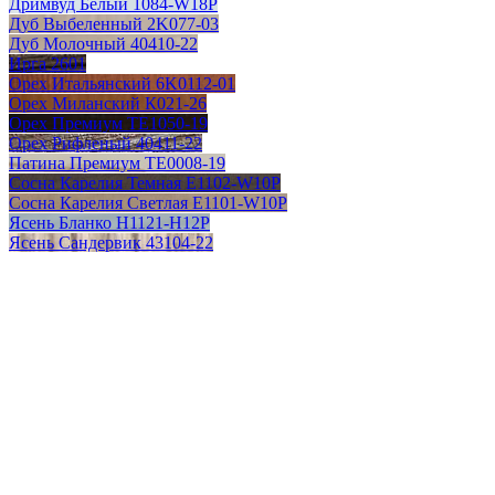
Дримвуд Белый 1084-W18P
Дуб Выбеленный 2K077-03
Дуб Молочный 40410-22
Ирга 2601
Орех Итальянский 6K0112-01
Орех Миланский К021-26
Орех Премиум TE1050-19
Орех Рифленый 40411-22
Патина Премиум TE0008-19
Сосна Карелия Темная E1102-W10P
Сосна Карелия Светлая E1101-W10P
Ясень Бланко H1121-H12P
Ясень Сандервик 43104-22