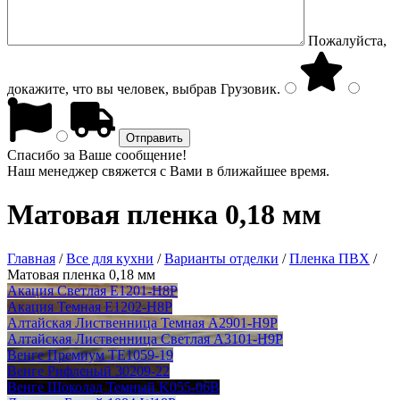
Пожалуйста,
докажите, что вы человек, выбрав
Грузовик
.
Спасибо за Ваше сообщение!
Наш менеджер свяжется с Вами в ближайшее время.
Матовая пленка 0,18 мм
Главная
/
Все для кухни
/
Варианты отделки
/
Пленка ПВХ
/
Матовая пленка 0,18 мм
Акация Светлая E1201-H8P
Акация Темная E1202-H8P
Алтайская Лиственница Темная A2901-H9P
Алтайская Лиственница Светлая А3101-H9P
Венге Премиум TE1059-19
Венге Рифленый 30209-22
Венге Шоколад Темный K055-06В