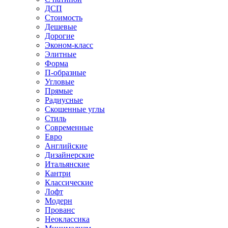
ДСП
Стоимость
Дешевые
Дорогие
Эконом-класс
Элитные
Форма
П-образные
Угловые
Прямые
Радиусные
Скошенные углы
Стиль
Современные
Евро
Английские
Дизайнерские
Итальянские
Кантри
Классические
Лофт
Модерн
Прованс
Неоклассика