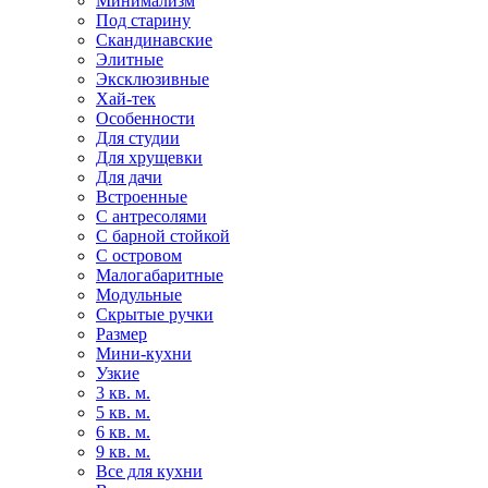
Минимализм
Под старину
Скандинавские
Элитные
Эксклюзивные
Хай-тек
Особенности
Для студии
Для хрущевки
Для дачи
Встроенные
С антресолями
С барной стойкой
С островом
Малогабаритные
Модульные
Скрытые ручки
Размер
Мини-кухни
Узкие
3 кв. м.
5 кв. м.
6 кв. м.
9 кв. м.
Все для кухни