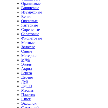
Оранжевые
Вишневые
Изумрудные
Венге
Ореховые
Янтарные
Сиреневые
Салатовые
Фиолетовые
Мятные
Золотые
Синие
Материал
МДФ
Эмаль
Акрил
Береза
Дерево
Дуб
ЛДСП
Массив
Пластик
Шпон
Экошпон
С патиной