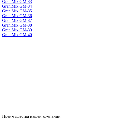
GraniMix GM-33
GraniMix GM-34
GraniMix GM-35
GraniMix GM-36
GraniMix GM-37
GraniMix GM-38
GraniMix GM-39
GraniMix GM-40
Преимущества нашей компании