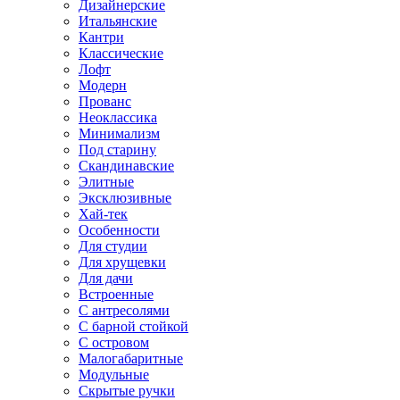
Дизайнерские
Итальянские
Кантри
Классические
Лофт
Модерн
Прованс
Неоклассика
Минимализм
Под старину
Скандинавские
Элитные
Эксклюзивные
Хай-тек
Особенности
Для студии
Для хрущевки
Для дачи
Встроенные
С антресолями
С барной стойкой
С островом
Малогабаритные
Модульные
Скрытые ручки