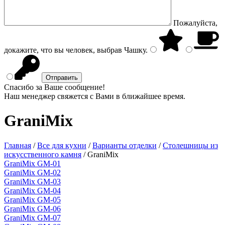
Пожалуйста,
докажите, что вы человек, выбрав
Чашку
.
Спасибо за Ваше сообщение!
Наш менеджер свяжется с Вами в ближайшее время.
GraniMix
Главная
/
Все для кухни
/
Варианты отделки
/
Столешницы из
искусственного камня
/
GraniMix
GraniMix GM-01
GraniMix GM-02
GraniMix GM-03
GraniMix GM-04
GraniMix GM-05
GraniMix GM-06
GraniMix GM-07