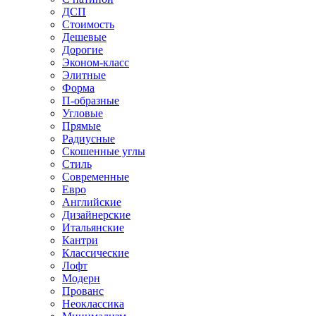
ДСП
Стоимость
Дешевые
Дорогие
Эконом-класс
Элитные
Форма
П-образные
Угловые
Прямые
Радиусные
Скошенные углы
Стиль
Современные
Евро
Английские
Дизайнерские
Итальянские
Кантри
Классические
Лофт
Модерн
Прованс
Неоклассика