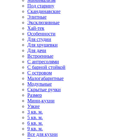
Минимализм
Под старину
Скандинавские
Элитные
Эксклюзивные
Хай-тек
Особенности
Для студии
Для хрущевки
Для дачи
Встроенные
С антресолями
С барной стойкой
С островом
Малогабаритные
Модульные
Скрытые ручки
Размер
Мини-кухни
Узкие
3 кв. м.
5 кв. м.
6 кв. м.
9 кв. м.
Все для кухни