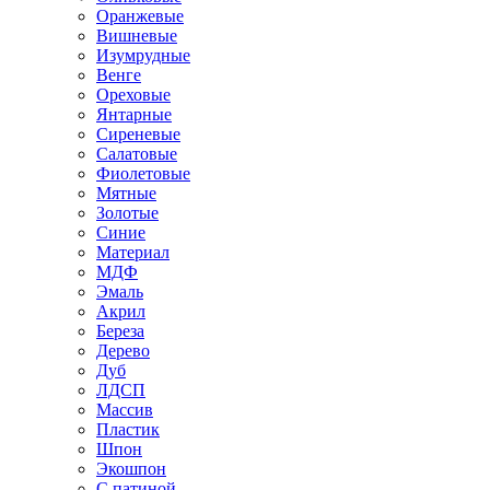
Оранжевые
Вишневые
Изумрудные
Венге
Ореховые
Янтарные
Сиреневые
Салатовые
Фиолетовые
Мятные
Золотые
Синие
Материал
МДФ
Эмаль
Акрил
Береза
Дерево
Дуб
ЛДСП
Массив
Пластик
Шпон
Экошпон
С патиной