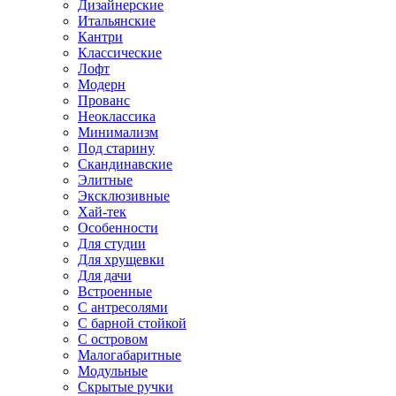
Дизайнерские
Итальянские
Кантри
Классические
Лофт
Модерн
Прованс
Неоклассика
Минимализм
Под старину
Скандинавские
Элитные
Эксклюзивные
Хай-тек
Особенности
Для студии
Для хрущевки
Для дачи
Встроенные
С антресолями
С барной стойкой
С островом
Малогабаритные
Модульные
Скрытые ручки