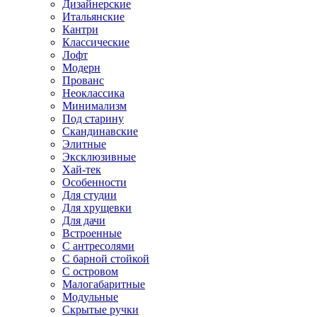
Дизайнерские
Итальянские
Кантри
Классические
Лофт
Модерн
Прованс
Неоклассика
Минимализм
Под старину
Скандинавские
Элитные
Эксклюзивные
Хай-тек
Особенности
Для студии
Для хрущевки
Для дачи
Встроенные
С антресолями
С барной стойкой
С островом
Малогабаритные
Модульные
Скрытые ручки