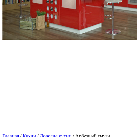
Главная
/
Кухни
/
Дорогие кухни
/ Арбузный смузи