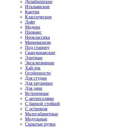
Дизайнерские
Итальянские
Кантри
Классические
Лофт
Модерн
Прованс
Неоклассика
Минимализм
Под старину
Скандинавские
Элитные
Эксклюзивные
Хай-тек
Особенности
Для студии
Для хрущевки
Для дачи
Встроенные
С антресолями
С барной стойкой
С островом
Малогабаритные
Модульные
Скрытые ручки