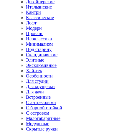
Дизайнерские
Итальянские
Кантри
Классические
Лофт
Модерн
Прованс
Неоклассика
Минимализм
Под старину
Скандинавские
Элитные
Эксклюзивные
Хай-тек
Особенности
Для студии
Для хрущевки
Для дачи
Встроенные
С антресолями
С барной стойкой
С островом
Малогабаритные
Модульные
Скрытые ручки