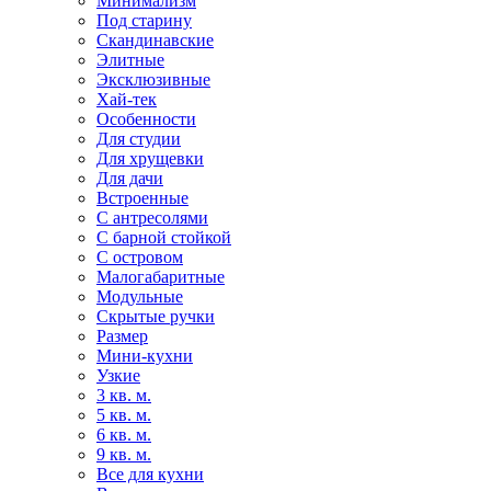
Минимализм
Под старину
Скандинавские
Элитные
Эксклюзивные
Хай-тек
Особенности
Для студии
Для хрущевки
Для дачи
Встроенные
С антресолями
С барной стойкой
С островом
Малогабаритные
Модульные
Скрытые ручки
Размер
Мини-кухни
Узкие
3 кв. м.
5 кв. м.
6 кв. м.
9 кв. м.
Все для кухни