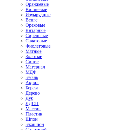
Оранжевые
Вишневые
Изумрудные
Венге
Ореховые
Янтарные
Сиреневые
Салатовые
Фиолетовые
Мятные
Золотые
Синие
Материал
МДФ
Эмаль
Акрил
Береза
Дерево
Дуб
ЛДСП
Массив
Пластик
Шпон
Экошпон
С патиной