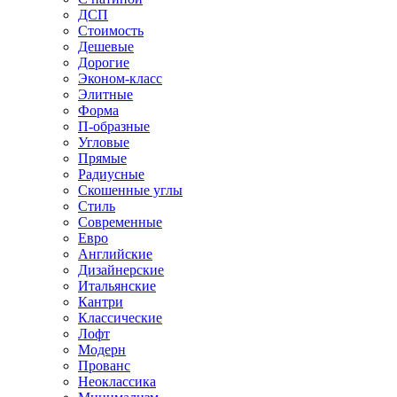
ДСП
Стоимость
Дешевые
Дорогие
Эконом-класс
Элитные
Форма
П-образные
Угловые
Прямые
Радиусные
Скошенные углы
Стиль
Современные
Евро
Английские
Дизайнерские
Итальянские
Кантри
Классические
Лофт
Модерн
Прованс
Неоклассика