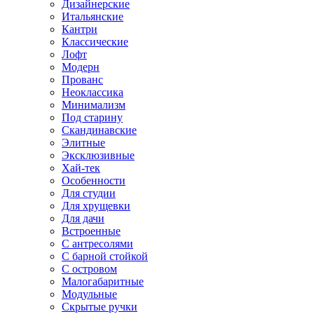
Дизайнерские
Итальянские
Кантри
Классические
Лофт
Модерн
Прованс
Неоклассика
Минимализм
Под старину
Скандинавские
Элитные
Эксклюзивные
Хай-тек
Особенности
Для студии
Для хрущевки
Для дачи
Встроенные
С антресолями
С барной стойкой
С островом
Малогабаритные
Модульные
Скрытые ручки