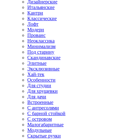
Дизайнерские
Итальянские
Кантри
Классические
Лофт
Модерн
Прованс
Неоклассика
Минимализм
Под старину
Скандинавские
Элитные
Эксклюзивные
Хай-тек
Особенности
Для студии
Для хрущевки
Для дачи
Встроенные
С антресолями
С барной стойкой
С островом
Малогабаритные
Модульные
Скрытые ручки