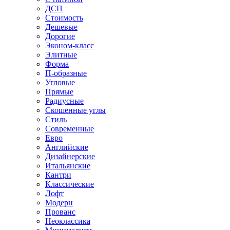
ДСП
Стоимость
Дешевые
Дорогие
Эконом-класс
Элитные
Форма
П-образные
Угловые
Прямые
Радиусные
Скошенные углы
Стиль
Современные
Евро
Английские
Дизайнерские
Итальянские
Кантри
Классические
Лофт
Модерн
Прованс
Неоклассика