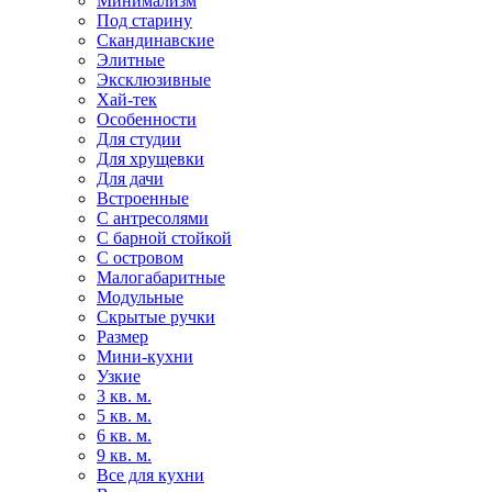
Минимализм
Под старину
Скандинавские
Элитные
Эксклюзивные
Хай-тек
Особенности
Для студии
Для хрущевки
Для дачи
Встроенные
С антресолями
С барной стойкой
С островом
Малогабаритные
Модульные
Скрытые ручки
Размер
Мини-кухни
Узкие
3 кв. м.
5 кв. м.
6 кв. м.
9 кв. м.
Все для кухни