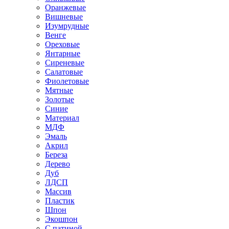
Оранжевые
Вишневые
Изумрудные
Венге
Ореховые
Янтарные
Сиреневые
Салатовые
Фиолетовые
Мятные
Золотые
Синие
Материал
МДФ
Эмаль
Акрил
Береза
Дерево
Дуб
ЛДСП
Массив
Пластик
Шпон
Экошпон
С патиной