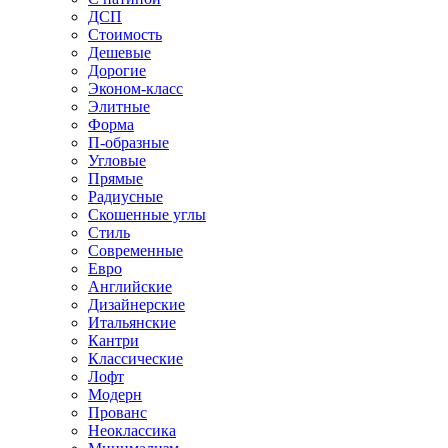
ДСП
Стоимость
Дешевые
Дорогие
Эконом-класс
Элитные
Форма
П-образные
Угловые
Прямые
Радиусные
Скошенные углы
Стиль
Современные
Евро
Английские
Дизайнерские
Итальянские
Кантри
Классические
Лофт
Модерн
Прованс
Неоклассика