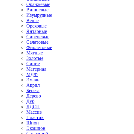
Оранжевые
Вишневые
Изумрудные
Венге
Ореховые
Янтарные
Сиреневые
Салатовые
Фиолетовые
Мятные
Золотые
Синие
Материал
МДФ
Эмаль
Акрил
Береза
Дерево
Дуб
ЛДСП
Массив
Пластик
Шпон
Экошпон
С патиной