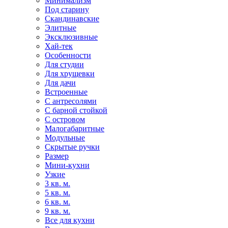
Минимализм
Под старину
Скандинавские
Элитные
Эксклюзивные
Хай-тек
Особенности
Для студии
Для хрущевки
Для дачи
Встроенные
С антресолями
С барной стойкой
С островом
Малогабаритные
Модульные
Скрытые ручки
Размер
Мини-кухни
Узкие
3 кв. м.
5 кв. м.
6 кв. м.
9 кв. м.
Все для кухни