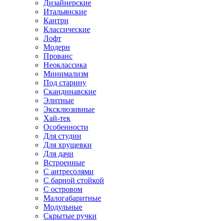
Дизайнерские
Итальянские
Кантри
Классические
Лофт
Модерн
Прованс
Неоклассика
Минимализм
Под старину
Скандинавские
Элитные
Эксклюзивные
Хай-тек
Особенности
Для студии
Для хрущевки
Для дачи
Встроенные
С антресолями
С барной стойкой
С островом
Малогабаритные
Модульные
Скрытые ручки