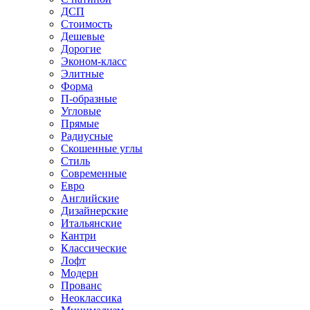
ДСП
Стоимость
Дешевые
Дорогие
Эконом-класс
Элитные
Форма
П-образные
Угловые
Прямые
Радиусные
Скошенные углы
Стиль
Современные
Евро
Английские
Дизайнерские
Итальянские
Кантри
Классические
Лофт
Модерн
Прованс
Неоклассика