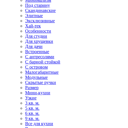
Минимализм
Под старину
Скандинавские
Элитные
Эксклюзивные
Хай-тек
Особенности
Для студии
Для хрущевки
Для дачи
Встроенные
С антресолями
С барной стойкой
С островом
Малогабаритные
Модульные
Скрытые ручки
Размер
Мини-кухни
Узкие
3 кв. м.
5 кв. м.
6 кв. м.
9 кв. м.
Все для кухни