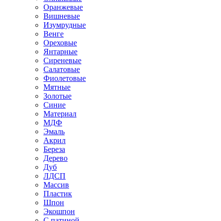
Оранжевые
Вишневые
Изумрудные
Венге
Ореховые
Янтарные
Сиреневые
Салатовые
Фиолетовые
Мятные
Золотые
Синие
Материал
МДФ
Эмаль
Акрил
Береза
Дерево
Дуб
ЛДСП
Массив
Пластик
Шпон
Экошпон
С патиной