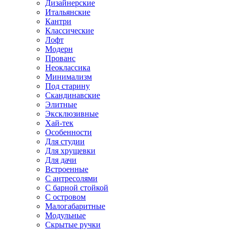
Дизайнерские
Итальянские
Кантри
Классические
Лофт
Модерн
Прованс
Неоклассика
Минимализм
Под старину
Скандинавские
Элитные
Эксклюзивные
Хай-тек
Особенности
Для студии
Для хрущевки
Для дачи
Встроенные
С антресолями
С барной стойкой
С островом
Малогабаритные
Модульные
Скрытые ручки