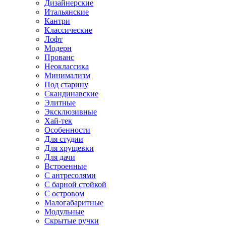
Дизайнерские
Итальянские
Кантри
Классические
Лофт
Модерн
Прованс
Неоклассика
Минимализм
Под старину
Скандинавские
Элитные
Эксклюзивные
Хай-тек
Особенности
Для студии
Для хрущевки
Для дачи
Встроенные
С антресолями
С барной стойкой
С островом
Малогабаритные
Модульные
Скрытые ручки