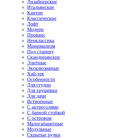
Дизайнерские
Итальянские
Кантри
Классические
Лофт
Модерн
Прованс
Неоклассика
Минимализм
Под старину
Скандинавские
Элитные
Эксклюзивные
Хай-тек
Особенности
Для студии
Для хрущевки
Для дачи
Встроенные
С антресолями
С барной стойкой
С островом
Малогабаритные
Модульные
Скрытые ручки