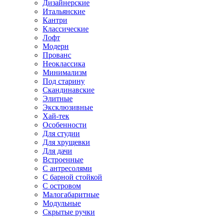
Дизайнерские
Итальянские
Кантри
Классические
Лофт
Модерн
Прованс
Неоклассика
Минимализм
Под старину
Скандинавские
Элитные
Эксклюзивные
Хай-тек
Особенности
Для студии
Для хрущевки
Для дачи
Встроенные
С антресолями
С барной стойкой
С островом
Малогабаритные
Модульные
Скрытые ручки