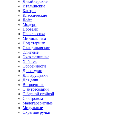
Дизайнерские
Итальянские
Кантри
Классические
Лофт
Модерн
Прованс
Неоклассика
Минимализм
Под старину
Скандинавские
Элитные
Эксклюзивные
Хай-тек
Особенности
Для студии
Для хрущевки
Для дачи
Встроенные
С антресолями
С барной стойкой
С островом
Малогабаритные
Модульные
Скрытые ручки