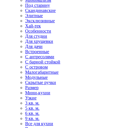
Минимализм
Под старину
Скандинавские
Элитные
Эксклюзивные
Хай-тек
Особенности
Для студии
Для хрущевки
Для дачи
Встроенные
С антресолями
С барной стойкой
С островом
Малогабаритные
Модульные
Скрытые ручки
Размер
Мини-кухни
Узкие
3 кв. м.
5 кв. м.
6 кв. м.
9 кв. м.
Все для кухни