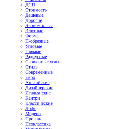
ДСП
Стоимость
Дешевые
Дорогие
Эконом-класс
Элитные
Форма
П-образные
Угловые
Прямые
Радиусные
Скошенные углы
Стиль
Современные
Евро
Английские
Дизайнерские
Итальянские
Кантри
Классические
Лофт
Модерн
Прованс
Неоклассика