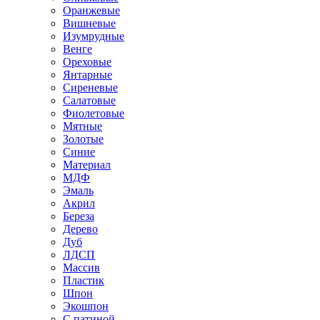
Оранжевые
Вишневые
Изумрудные
Венге
Ореховые
Янтарные
Сиреневые
Салатовые
Фиолетовые
Мятные
Золотые
Синие
Материал
МДФ
Эмаль
Акрил
Береза
Дерево
Дуб
ЛДСП
Массив
Пластик
Шпон
Экошпон
С патиной