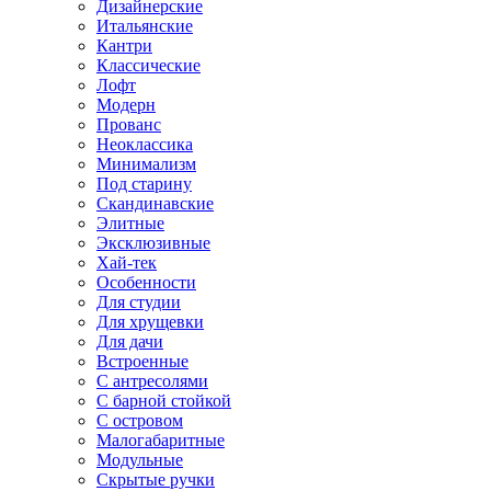
Дизайнерские
Итальянские
Кантри
Классические
Лофт
Модерн
Прованс
Неоклассика
Минимализм
Под старину
Скандинавские
Элитные
Эксклюзивные
Хай-тек
Особенности
Для студии
Для хрущевки
Для дачи
Встроенные
С антресолями
С барной стойкой
С островом
Малогабаритные
Модульные
Скрытые ручки