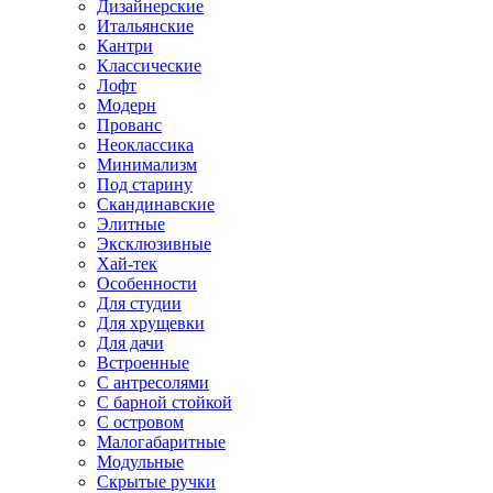
Дизайнерские
Итальянские
Кантри
Классические
Лофт
Модерн
Прованс
Неоклассика
Минимализм
Под старину
Скандинавские
Элитные
Эксклюзивные
Хай-тек
Особенности
Для студии
Для хрущевки
Для дачи
Встроенные
С антресолями
С барной стойкой
С островом
Малогабаритные
Модульные
Скрытые ручки