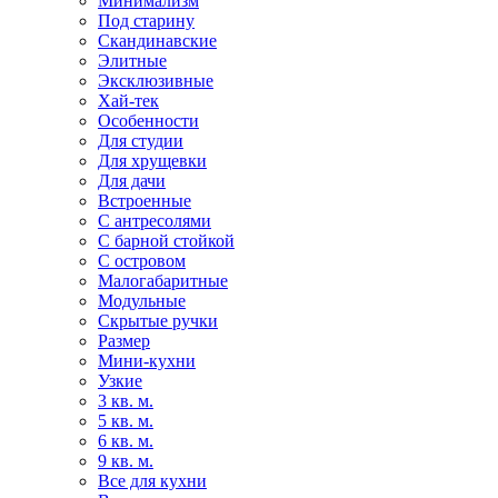
Минимализм
Под старину
Скандинавские
Элитные
Эксклюзивные
Хай-тек
Особенности
Для студии
Для хрущевки
Для дачи
Встроенные
С антресолями
С барной стойкой
С островом
Малогабаритные
Модульные
Скрытые ручки
Размер
Мини-кухни
Узкие
3 кв. м.
5 кв. м.
6 кв. м.
9 кв. м.
Все для кухни