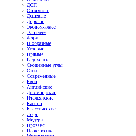
ДСП
Стоимость
Дешевые
Дорогие
Эконом-класс
Элитные
Форма
П-образные
Угловые
Прямые
Радиусные
Скошенные углы
Стиль
Современные
Евро
Английские
Дизайнерские
Итальянские
Кантри
Классические
Лофт
Модерн
Прованс
Неоклассика