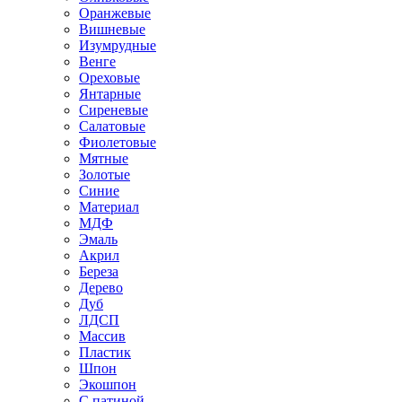
Оранжевые
Вишневые
Изумрудные
Венге
Ореховые
Янтарные
Сиреневые
Салатовые
Фиолетовые
Мятные
Золотые
Синие
Материал
МДФ
Эмаль
Акрил
Береза
Дерево
Дуб
ЛДСП
Массив
Пластик
Шпон
Экошпон
С патиной