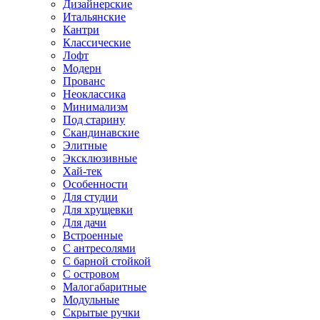
Дизайнерские
Итальянские
Кантри
Классические
Лофт
Модерн
Прованс
Неоклассика
Минимализм
Под старину
Скандинавские
Элитные
Эксклюзивные
Хай-тек
Особенности
Для студии
Для хрущевки
Для дачи
Встроенные
С антресолями
С барной стойкой
С островом
Малогабаритные
Модульные
Скрытые ручки