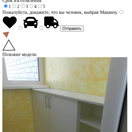
Срок изготовления
1
2
3
4
5
Пожалуйста, докажите, что вы человек, выбрав
Машину
.
Похожие модели