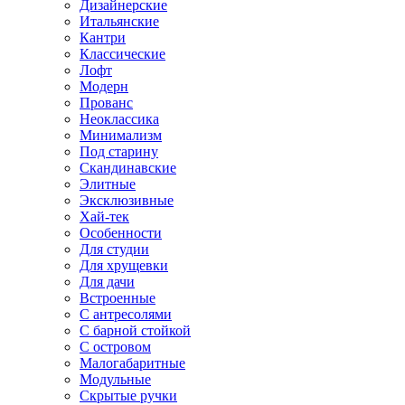
Дизайнерские
Итальянские
Кантри
Классические
Лофт
Модерн
Прованс
Неоклассика
Минимализм
Под старину
Скандинавские
Элитные
Эксклюзивные
Хай-тек
Особенности
Для студии
Для хрущевки
Для дачи
Встроенные
С антресолями
С барной стойкой
С островом
Малогабаритные
Модульные
Скрытые ручки